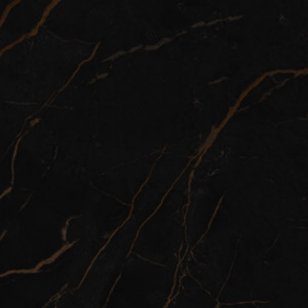
POZOVITE NAS ODMAH // +381 64 29 13 165
Za korisnike mobilnih telefona / Kliknite na dugme
iznad.