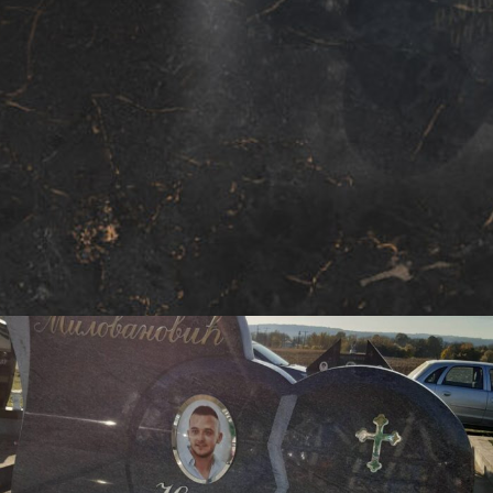
gradskim grobljima u Kruševcu i okolini, prigradskim, na
čitavoj teritoriji Republike Srbije kao i užeg regiona. Isto
tako vršimo montažu svih mermernih i granitnih
elemenata kako na teritoriji Srbije tako i užeg regiona.
Katalog nadgrobnih spomenika