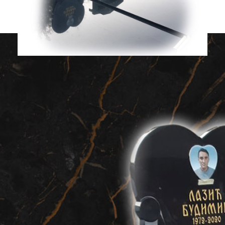
Kamenorezačke
usluge
KAMENOREZAC
MIMI GRANIT
● Izrada unikatnih nadgrobnih spomenika po slici, uzorku
ili vašim željama