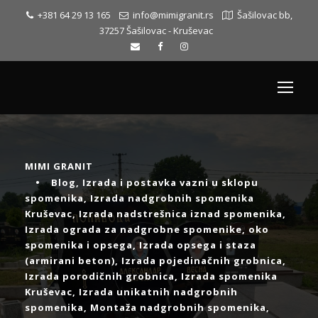
+381 64 29 13 165
info@mimigranit.rs
Šašilovac bb,
37257 Šašilovac - Kruševac
MIMI GRANIT
•
Blog
,
Izrada i postavka vazni u sklopu
spomenika
,
Izrada nadgrobnih spomenika
Kruševac
,
Izrada nadstrešnica iznad spomenika
,
Izrada ograda za nadgrobne spomenike, oko
spomenika i opsega
,
Izrada opsega i staza
(armirani beton)
,
Izrada pojedinačnih grobnica
,
Izrada porodičnih grobnica
,
Izrada spomenika
Kruševac
,
Izrada unikatnih nadgrobnih
spomenika
,
Montaža nadgrobnih spomenika
,