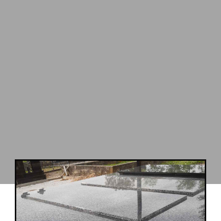
Redovno se prate nove forme i načini obrade mermera,
granita i drugih vrsta kamena kako bi se našim stručnim i
iskusnim majstorima omogućilo postizanje što
savršenijih oblika i nezamislivih izvedbi, kako bi održali
korak sa modernim vremenom i tehnologijom. Takođe,
prate se trendovi dizajna i iskustva sa svetskih izložbi i
sajmova.