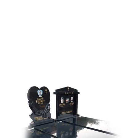
operativni smo u opštini Kruševac i Požarevac, kao i
svim ostalim delovima Republike Srbije prema Vašim
potrebama.
Tražite pouzdanu
kamenorezačku radnju za
izradu nadgrobnih spomenika
u Požarevcu i okolini?
Budite slobodni i kontaktirajte nas putem
telefona / vibera ili whatsapp-a za više informacija.
Pošaljite upit
Pozovite nas