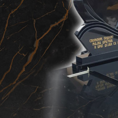
● Izrada porodičnih grobnica
● Izrada pojedinačnih grobnica
● Izrada opsega i staza (armirani beton)
● Izrada nadstrešnica iznad spomenika
● Izrada ograda za nadgrobne spomenike, oko spomenika i
opsega
● Rekonstrukcija i popravka starih i oštećenih nadgorbnih
spomenika
● Obnavljanje umetničkih slika i slova
● Izrada i postavka vazni, kandila za sveće, žardinjera i
klupa
● Posipanje / postavljanje rizle (mleveni kamen)
● Vršimo sve vrste graviranja i klesanja na kamenu
● Izrada mermernih stepeništa i gazišta
● Izrada ugostiteljskih radnih površina, šankova i ostalih
ugostiteljskih elemenata od mermera i granita
● Izrada radnih ploča
● Izrada svih pratećih kuhunjskih elementa
● Izrada okapnica i bedemskih površina
* Vršimo montažu nadgrobnih spomenika na svim