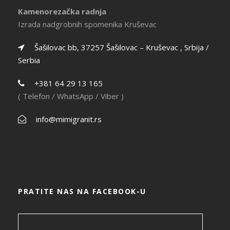
Kamenorezačka radnja
Izrada nadgrobnih spomenika Kruševac
Šašilovac bb, 37257 Šašilovac – Kruševac , Srbija /
Serbia
+381 64 29 13 165
( Telefon / WhatsApp / Viber )
info@mimigranit.rs
PRATITE NAS NA FACEBOOK-U