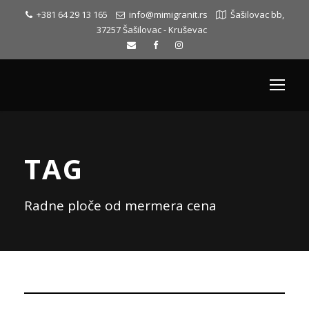
+381 64 29 13 165
info@mimigranit.rs
Šašilovac bb,
37257 Šašilovac - Kruševac
TAG
Radne ploče od mermera cena