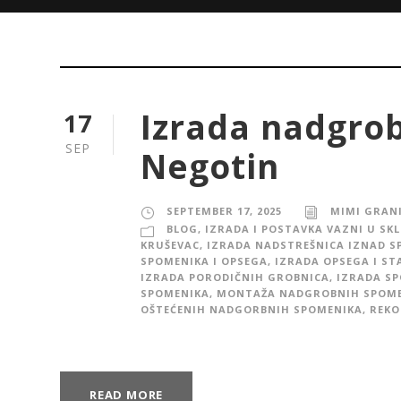
Izrada nadgro
17
SEP
Negotin
SEPTEMBER 17, 2025
MIMI GRAN
BLOG
,
IZRADA I POSTAVKA VAZNI U SK
KRUŠEVAC
,
IZRADA NADSTREŠNICA IZNAD S
SPOMENIKA I OPSEGA
,
IZRADA OPSEGA I ST
IZRADA PORODIČNIH GROBNICA
,
IZRADA S
SPOMENIKA
,
MONTAŽA NADGROBNIH SPOM
OŠTEĆENIH NADGORBNIH SPOMENIKA
,
REKO
READ MORE