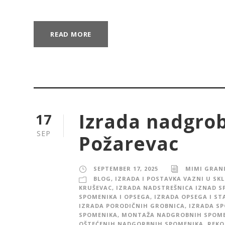
READ MORE
Izrada nadgro
17
SEP
Požarevac
SEPTEMBER 17, 2025
MIMI GRAN
BLOG
,
IZRADA I POSTAVKA VAZNI U SK
KRUŠEVAC
,
IZRADA NADSTREŠNICA IZNAD S
SPOMENIKA I OPSEGA
,
IZRADA OPSEGA I ST
IZRADA PORODIČNIH GROBNICA
,
IZRADA S
SPOMENIKA
,
MONTAŽA NADGROBNIH SPOM
OŠTEĆENIH NADGORBNIH SPOMENIKA
,
REKO