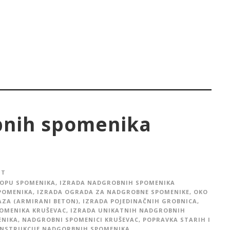
bnih spomenika
IT
LOPU SPOMENIKA
,
IZRADA NADGROBNIH SPOMENIKA
POMENIKA
,
IZRADA OGRADA ZA NADGROBNE SPOMENIKE, OKO
AZA (ARMIRANI BETON)
,
IZRADA POJEDINAČNIH GROBNICA
,
POMENIKA KRUŠEVAC
,
IZRADA UNIKATNIH NADGROBNIH
ENIKA
,
NADGROBNI SPOMENICI KRUŠEVAC
,
POPRAVKA STARIH I
NSTRUKCIJE NADGORBNIH SPOMENIKA