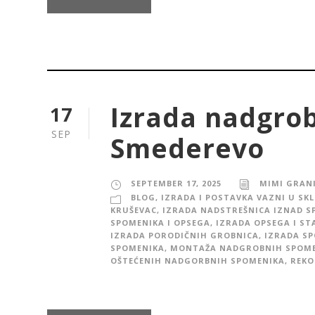
Izrada nadgro
17
SEP
Smederevo
SEPTEMBER 17, 2025
MIMI GRAN
BLOG
,
IZRADA I POSTAVKA VAZNI U SK
KRUŠEVAC
,
IZRADA NADSTREŠNICA IZNAD S
SPOMENIKA I OPSEGA
,
IZRADA OPSEGA I ST
IZRADA PORODIČNIH GROBNICA
,
IZRADA S
SPOMENIKA
,
MONTAŽA NADGROBNIH SPOM
OŠTEĆENIH NADGORBNIH SPOMENIKA
,
REKO