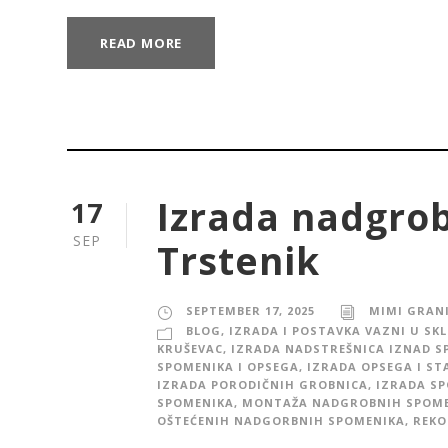
READ MORE
Izrada nadgro
17
SEP
Trstenik
SEPTEMBER 17, 2025
MIMI GRAN
BLOG
,
IZRADA I POSTAVKA VAZNI U SK
KRUŠEVAC
,
IZRADA NADSTREŠNICA IZNAD S
SPOMENIKA I OPSEGA
,
IZRADA OPSEGA I ST
IZRADA PORODIČNIH GROBNICA
,
IZRADA S
SPOMENIKA
,
MONTAŽA NADGROBNIH SPOM
OŠTEĆENIH NADGORBNIH SPOMENIKA
,
REKO