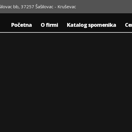
šilovac bb, 37257 Šašilovac - Kruševac
Početna
O firmi
Katalog spomenika
Ce