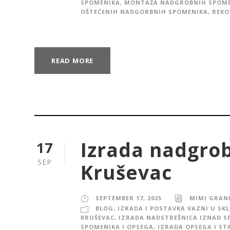
SPOMENIKA
,
MONTAŽA NADGROBNIH SPOM
OŠTEĆENIH NADGORBNIH SPOMENIKA
,
REKO
READ MORE
Izrada nadgro
17
SEP
Kruševac
SEPTEMBER 17, 2025
MIMI GRAN
BLOG
,
IZRADA I POSTAVKA VAZNI U SK
KRUŠEVAC
,
IZRADA NADSTREŠNICA IZNAD S
SPOMENIKA I OPSEGA
,
IZRADA OPSEGA I ST