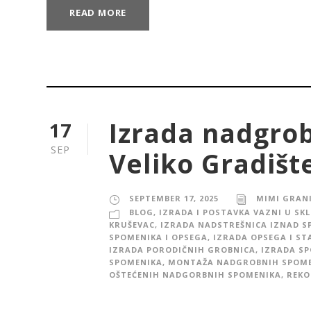
READ MORE
Izrada nadgro
17
SEP
Veliko Gradišt
SEPTEMBER 17, 2025
MIMI GRAN
BLOG
,
IZRADA I POSTAVKA VAZNI U SK
KRUŠEVAC
,
IZRADA NADSTREŠNICA IZNAD S
SPOMENIKA I OPSEGA
,
IZRADA OPSEGA I ST
IZRADA PORODIČNIH GROBNICA
,
IZRADA S
SPOMENIKA
,
MONTAŽA NADGROBNIH SPOM
OŠTEĆENIH NADGORBNIH SPOMENIKA
,
REKO