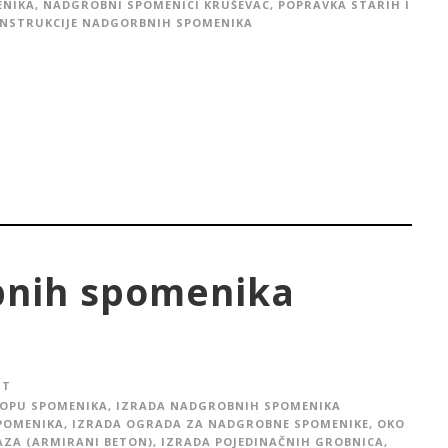
ENIKA
,
NADGROBNI SPOMENICI KRUŠEVAC
,
POPRAVKA STARIH I
NSTRUKCIJE NADGORBNIH SPOMENIKA
bnih spomenika
IT
LOPU SPOMENIKA
,
IZRADA NADGROBNIH SPOMENIKA
POMENIKA
,
IZRADA OGRADA ZA NADGROBNE SPOMENIKE, OKO
AZA (ARMIRANI BETON)
,
IZRADA POJEDINAČNIH GROBNICA
,