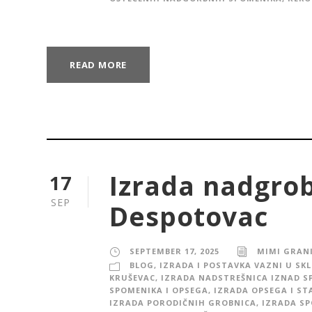
READ MORE
Izrada nadgro
17
SEP
Despotovac
SEPTEMBER 17, 2025
MIMI GRAN
BLOG
,
IZRADA I POSTAVKA VAZNI U SK
KRUŠEVAC
,
IZRADA NADSTREŠNICA IZNAD S
SPOMENIKA I OPSEGA
,
IZRADA OPSEGA I ST
IZRADA PORODIČNIH GROBNICA
,
IZRADA S