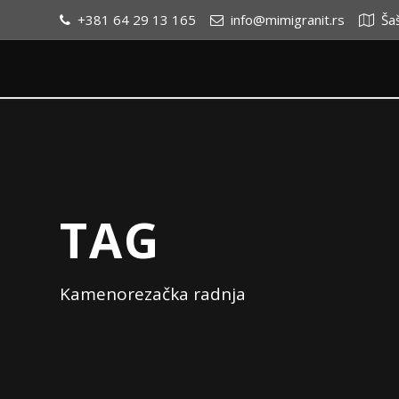
+381 64 29 13 165
info@mimigranit.rs
Ša
TAG
Kamenorezačka radnja